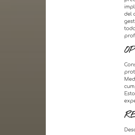
impl
del 
gest
todo
prof
OP
Cons
prot
Med
cump
Esto
expe
R
Desa