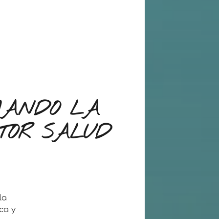
MANDO LA
CTOR SALUD
la
ca y