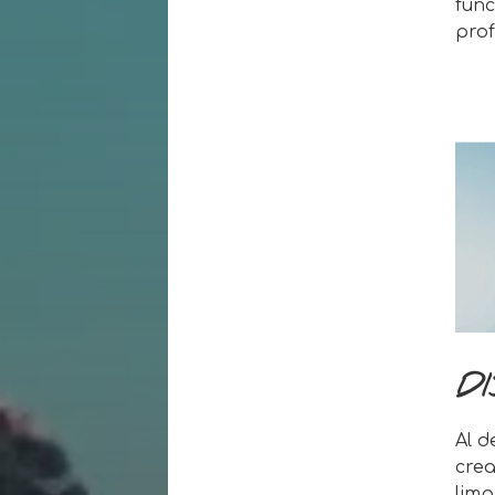
func
prof
DI
Al d
crea
limp