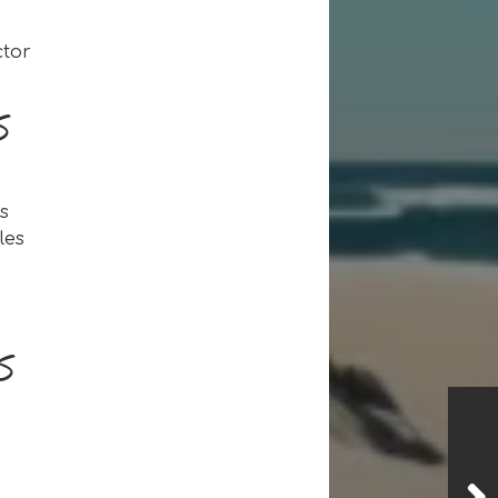
ctor
S
s
les
S