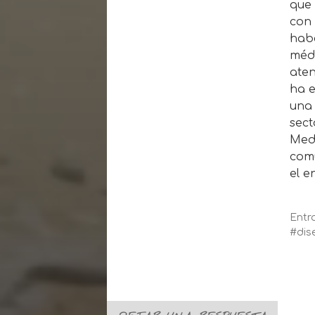
que 
con 
habe
médi
aten
ha e
una 
sect
Medi
comu
el e
Ent
dis