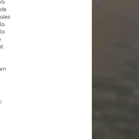
eb
 de
ales
la
lo
o
el
 en
d