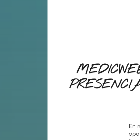
MEDICWE
PRESENCIA
En 
opor