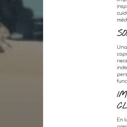
insp
cuid
méd
S
Una 
cap
nece
inde
pers
func
I
C
En l
pred