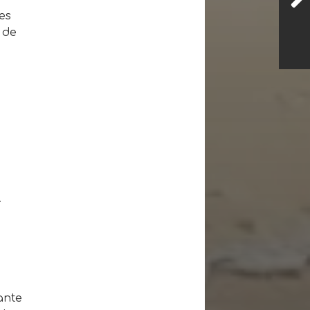
es
s de
.
ante