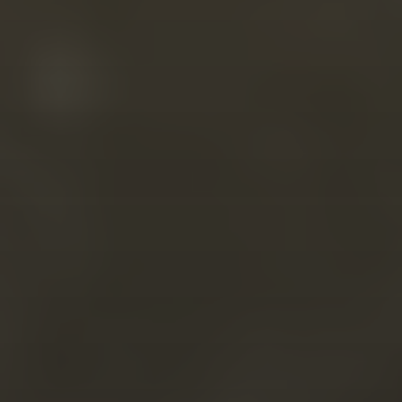
Nombre
Apellidos
Correo electrónico
*
Elige una opción
Quiero una sesión de consultoría de 30
minutos gratuita
Quiero crear mi sitio web desde cero
Otra cosa (Escribe en comentarios tu consulta)
Comentario o mensaje