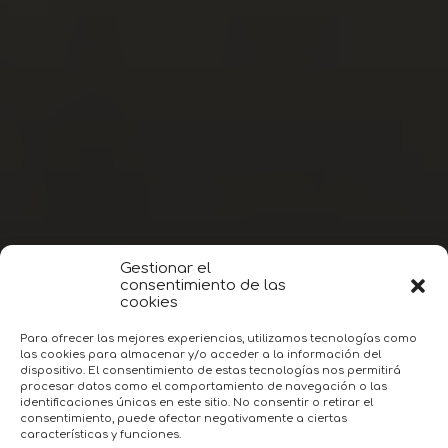
2023
AI
aprende ChatGPT
aprendizaje automático
autoaprender
autoaprendizaje
chatGPT
coaching digital
diseño wbe medico
diseño web
gestión de cita online
gratis
guía chatGPT
IA
inteligencia artificial
motivación
NLP
portal web
recursos
recursos gratuitos
salud
sector salud
trabajo a distancia
trabajo colaborativo
trabajo en remoto
web
Ayúdame a seguir creando contenido increíble.
Gestionar el
Cómprame un café (o más de uno) haciendo clic
consentimiento de las
cookies
en el botón de abajo. ¡Gracias por tu apoyo!
Para ofrecer las mejores experiencias, utilizamos tecnologías como
las cookies para almacenar y/o acceder a la información del
Buy Me a Coffee/ Cómprame un café
dispositivo. El consentimiento de estas tecnologías nos permitirá
procesar datos como el comportamiento de navegación o las
identificaciones únicas en este sitio. No consentir o retirar el
Buy Me a Coffee
consentimiento, puede afectar negativamente a ciertas
características y funciones.