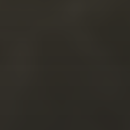
Acuerdo RGPD
*
Doy mi consentimiento para que esta web
almacene la información que envío para que
puedan responder a mi petición.
Enviar
NAVEGACIÓN
HOME
ACERCA DE