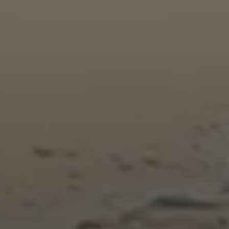
Acuerdo RGPD
*
Doy mi consentimiento para que esta web
almacene la información que envío para que
puedan responder a mi petición.
Enviar
NAVEGACIÓN