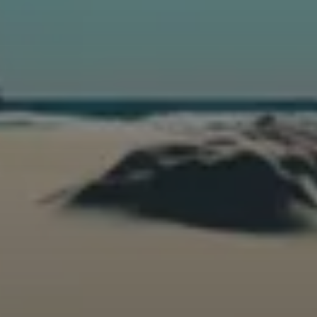
Nombre
*
Nombre
Apellidos
Correo electrónico
*
Elige una opción
Quiero una sesión de consultoría de 30
minutos gratuita
Quiero crear mi sitio web desde cero
Otra cosa (Escribe en comentarios tu consulta)
Comentario o mensaje