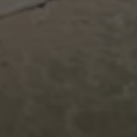
HOME
ACERCA DE
CURSOS
BLOGFOLIO
CONTACTO
Aviso Legal
Política de privacidad
CATEGORÍAS
BLOG
Portfolio